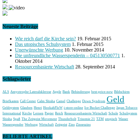
Neueste Beiträge
Wie reich darf die Kirche sein?
19. Februar 2015
Das utopisches Schulsystem
1. Februar 2015
Unerwünschte Werbung
10. November 2014
Die unfreundliche Wasserspenderin – 045130500771
1.
Oktober 2014
Ressourcenbasierte Wirtschaft
28. September 2014
Schlagwörter
ALS
Amyotrophe Lateralsklerose
Apple
Bank
Behinderung
best-price-now
Bildschirm
Geld
Briefkasten
Call Center
Calm Shisha
Camel
Challenge
Down Syndrom
Geldsystem
Glauben
Henri
HookahFloW
i-store-online
Ice Bucket Challenge
Japan Tobacco
International
Kirche
Lernen
Papier
Reich
Ressourcenbasierte Wirtschaft
Schule
Schulsystem
Shisha
Spaß
The Zeitgeist Movement
Thunderbolt
Trisomie 21
TZM
utopisch
Wasser
Wasserspender
Werbung
Wirtschaft
Zeitgeist
Zins
Zinseszins
BELIEBTE ARTIKEL