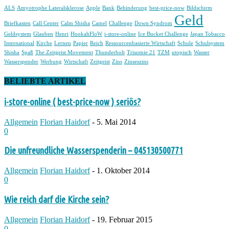
ALS
Amyotrophe Lateralsklerose
Apple
Bank
Behinderung
best-price-now
Bildschirm
Geld
Briefkasten
Call Center
Calm Shisha
Camel
Challenge
Down Syndrom
Geldsystem
Glauben
Henri
HookahFloW
i-store-online
Ice Bucket Challenge
Japan Tobacco
International
Kirche
Lernen
Papier
Reich
Ressourcenbasierte Wirtschaft
Schule
Schulsystem
Shisha
Spaß
The Zeitgeist Movement
Thunderbolt
Trisomie 21
TZM
utopisch
Wasser
Wasserspender
Werbung
Wirtschaft
Zeitgeist
Zins
Zinseszins
BELIEBTE ARTIKEL
i-store-online ( best-price-now ) seriös?
Allgemein
Florian Haidorf
-
5. Mai 2014
0
Die unfreundliche Wasserspenderin – 045130500771
Allgemein
Florian Haidorf
-
1. Oktober 2014
0
Wie reich darf die Kirche sein?
Allgemein
Florian Haidorf
-
19. Februar 2015
0