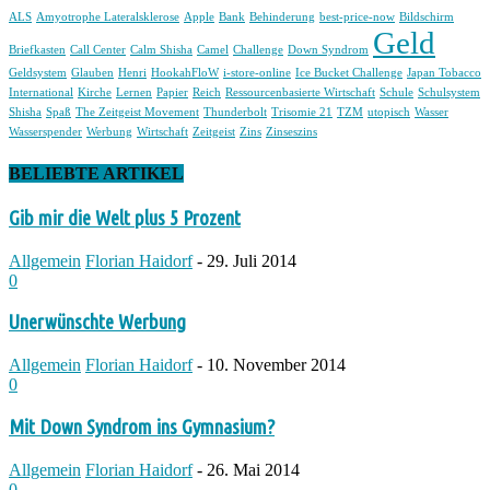
ALS
Amyotrophe Lateralsklerose
Apple
Bank
Behinderung
best-price-now
Bildschirm
Geld
Briefkasten
Call Center
Calm Shisha
Camel
Challenge
Down Syndrom
Geldsystem
Glauben
Henri
HookahFloW
i-store-online
Ice Bucket Challenge
Japan Tobacco
International
Kirche
Lernen
Papier
Reich
Ressourcenbasierte Wirtschaft
Schule
Schulsystem
Shisha
Spaß
The Zeitgeist Movement
Thunderbolt
Trisomie 21
TZM
utopisch
Wasser
Wasserspender
Werbung
Wirtschaft
Zeitgeist
Zins
Zinseszins
BELIEBTE ARTIKEL
Gib mir die Welt plus 5 Prozent
Allgemein
Florian Haidorf
-
29. Juli 2014
0
Unerwünschte Werbung
Allgemein
Florian Haidorf
-
10. November 2014
0
Mit Down Syndrom ins Gymnasium?
Allgemein
Florian Haidorf
-
26. Mai 2014
0