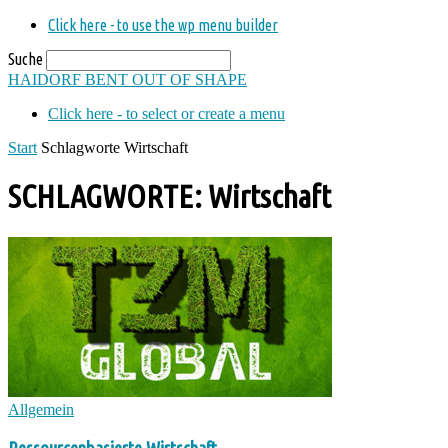
Click here - to use the wp menu builder
Suche
HAIDORF
BENT OUT OF SHAPE
Click here - to select or create a menu
Start
Schlagworte
Wirtschaft
SCHLAGWORTE: Wirtschaft
Allgemein