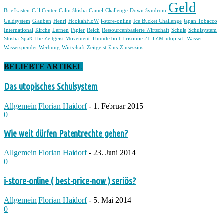
Geld
Briefkasten
Call Center
Calm Shisha
Camel
Challenge
Down Syndrom
Geldsystem
Glauben
Henri
HookahFloW
i-store-online
Ice Bucket Challenge
Japan Tobacco
International
Kirche
Lernen
Papier
Reich
Ressourcenbasierte Wirtschaft
Schule
Schulsystem
Shisha
Spaß
The Zeitgeist Movement
Thunderbolt
Trisomie 21
TZM
utopisch
Wasser
Wasserspender
Werbung
Wirtschaft
Zeitgeist
Zins
Zinseszins
BELIEBTE ARTIKEL
Das utopisches Schulsystem
Allgemein
Florian Haidorf
-
1. Februar 2015
0
Wie weit dürfen Patentrechte gehen?
Allgemein
Florian Haidorf
-
23. Juni 2014
0
i-store-online ( best-price-now ) seriös?
Allgemein
Florian Haidorf
-
5. Mai 2014
0