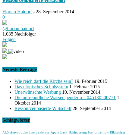
Ressourcenbasierte Wirtschaft
Florian Haidorf
-
28. September 2014
0
@florian.haidorf
1.035
Nachfolger
Folgen
Neueste Beiträge
Wie reich darf die Kirche sein?
19. Februar 2015
Das utopisches Schulsystem
1. Februar 2015
Unerwünschte Werbung
10. November 2014
Die unfreundliche Wasserspenderin – 045130500771
1.
Oktober 2014
Ressourcenbasierte Wirtschaft
28. September 2014
Schlagwörter
ALS
Amyotrophe Lateralsklerose
Apple
Bank
Behinderung
best-price-now
Bildschirm