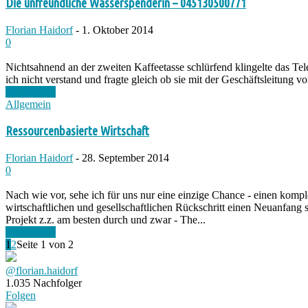
Die unfreundliche Wasserspenderin – 045130500771
Florian Haidorf
-
1. Oktober 2014
0
Nichtsahnend an der zweiten Kaffeetasse schlürfend klingelte das Te
ich nicht verstand und fragte gleich ob sie mit der Geschäftsleitung
Weiterlesen
Allgemein
Ressourcenbasierte Wirtschaft
Florian Haidorf
-
28. September 2014
0
Nach wie vor, sehe ich für uns nur eine einzige Chance - einen ko
wirtschaftlichen und gesellschaftlichen Rückschritt einen Neuanfang 
Projekt z.z. am besten durch und zwar - The...
Weiterlesen
1
2
Seite 1 von 2
@florian.haidorf
1.035
Nachfolger
Folgen