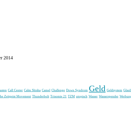
er 2014
Geld
asten
Call Center
Calm Shisha
Camel
Challenge
Down Syndrom
Geldsystem
Glau
he Zeitgeist Movement
Thunderbolt
Trisomie 21
TZM
utopisch
Wasser
Wasserspender
Werbun