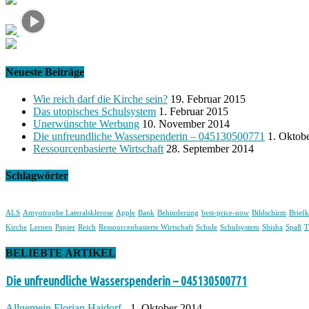
Neueste Beiträge
Wie reich darf die Kirche sein?
19. Februar 2015
Das utopisches Schulsystem
1. Februar 2015
Unerwünschte Werbung
10. November 2014
Die unfreundliche Wasserspenderin – 045130500771
1. Oktob
Ressourcenbasierte Wirtschaft
28. September 2014
Schlagwörter
ALS
Amyotrophe Lateralsklerose
Apple
Bank
Behinderung
best-price-now
Bildschirm
Briefk
Kirche
Lernen
Papier
Reich
Ressourcenbasierte Wirtschaft
Schule
Schulsystem
Shisha
Spaß
T
BELIEBTE ARTIKEL
Die unfreundliche Wasserspenderin – 045130500771
Allgemein
Florian Haidorf
-
1. Oktober 2014