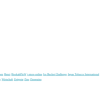
ben
Henri
HookahFloW
i-store-online
Ice Bucket Challenge
Japan Tobacco International
g
Wirtschaft
Zeitgeist
Zins
Zinseszins